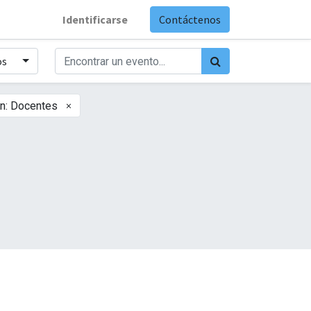
Identificarse
Contáctenos
os
×
n: Docentes