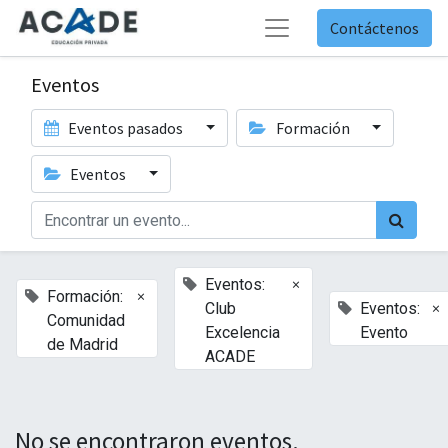
Contáctenos
Eventos
Eventos pasados
Formación
Eventos
×
Eventos:
×
Formación:
×
Club
Eventos:
Comunidad
Excelencia
Evento
de Madrid
ACADE
No se encontraron eventos.