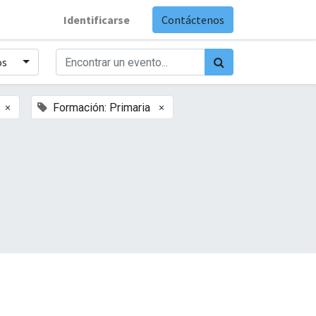
Identificarse
Contáctenos
os
×
×
Formación: Primaria