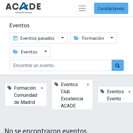
Contáctenos
Eventos
Eventos pasados
Formación
Eventos
×
Eventos:
×
Formación:
×
Club
Eventos:
Comunidad
Excelencia
Evento
de Madrid
ACADE
No se encontraron eventos.