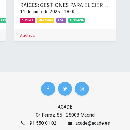
RAÍCES: GESTIONES PARA EL CIERRE DEL CURSO ESCOLAR (PRIMARIA Y ESO)
11 de junio de 2025
-
18:00
Primaria
cursos
Nacional
ESO
Primaria
Agotado
ACADE
C/ Ferraz, 85 - 28008 Madrid
91 550 01 02
acade@acade.es