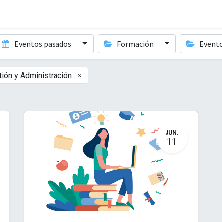
Eventos pasados
Formación
Event
×
ión y Administración
JUN.
11